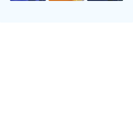
闪电比分
毫秒级比分推送，涵盖进球、红黄牌、点球等关键事
件，绝不让你错过任何瞬间。
📺
高清直播
多信号源聚合，提供1080p/60帧高清流畅画面，低
延迟体验，身临其境感受赛场。