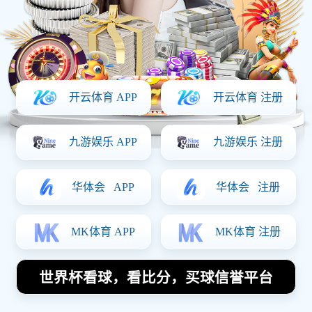
立即免费体验
了解数据服务
⭐ 无需注册，即刻体验部分赛事数据