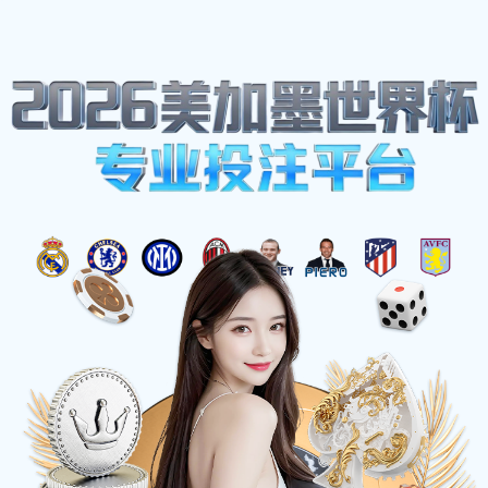
即时比分球探
☰
即时比分球探
快人一步
的专业体育数
据
即时比分球探是专业的体育数据与实时比分分析平
台。我们提供1080p高清直播、秒级实时比分推
送、全维度赛事数据模型及智能预测服务。无论是
五大联赛还是全球小众赛事，都能在这里实现精准
追踪，助您洞察比赛全局。