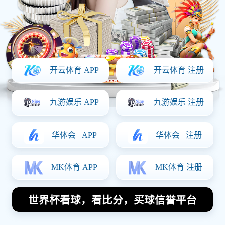
立即免费体验
了解数据服务
⭐ 无需注册，即刻体验部分赛事数据