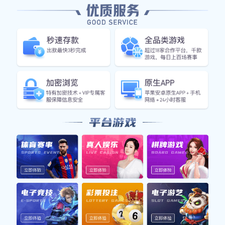
核心功能
为您提供全方位的专业观赛支持
⚡