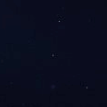
包含球迷版所有功能
智能预测数据参考
无广告纯净体验
专属数据分析报告
立即升级