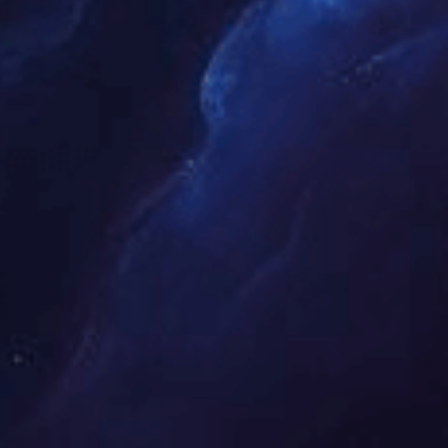
深度数据与历
支持按日期、联赛、球队
专业的xG预期进球模
赛决策提供硬核支撑。
联赛
📈 xG 预期进球
联赛
⚔️ 历史交锋