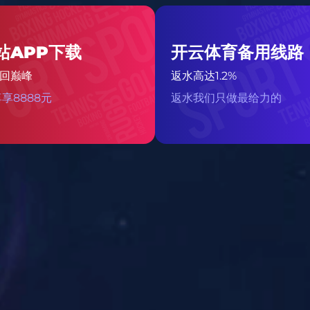
核心功能
为您提供全方位的专业观赛支持