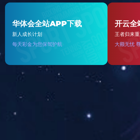
立即免费体验
了解数据服务
⭐ 无需注册，即刻体验部分赛事数据