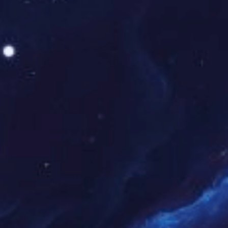
完赛 0-0
明日 03:00
赛程与数据大脑
挖掘每一场比赛背后的逻辑