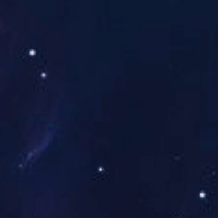
📺
📊
高清直播
深度数据
号源聚合，提供1080p/60
涵盖xG预期进球、球员
帧高清流畅画面，低延迟体
图、历史交锋、控球率分
验，身临其境感受赛场。
专业级数据模型。