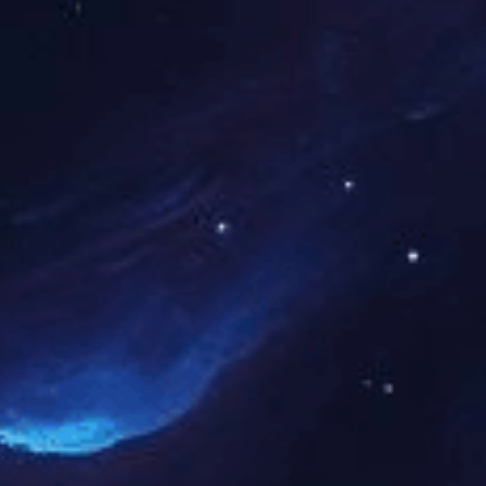
比赛预告与日历筛选
覆盖五大联赛、欧冠、亚冠及国家队赛事。
进行多维度快速筛选。
📅 赛季全历程
🏆 冠军
⚽ 洲际赛事
🌍 全球
查看完整赛程