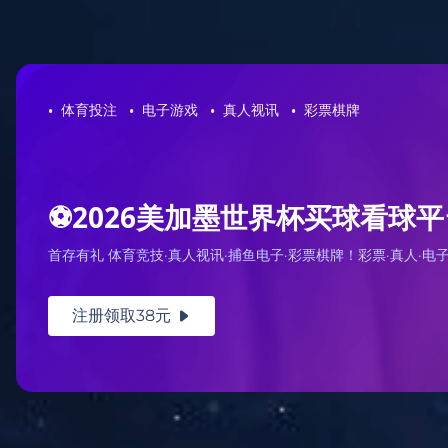
即时比分球探
即时比分球探
快人一步
的专
即时比分球探是专业的体育数据与实时比分分析
清直播、秒级实时比分推送、全维度赛事数
是五大联赛还是全球小众赛事，都能在这里
全局。