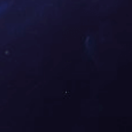
史交锋
型、球员热区分析、历史交锋数据，为您的观
🔥 球员热区图
📊 控球率趋势
探索数据模型