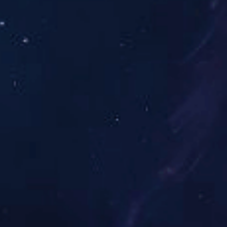
⚡
闪电比分
毫秒级比分推送，涵盖进球、
多信
红黄牌、点球等关键事件，绝
不让你错过任何瞬间。