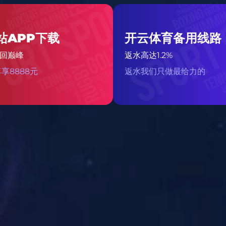
核心功能
为您提供全方位的专业观赛支持