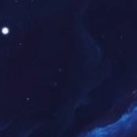
完赛 0-0
明日 03:00
赛程与数据大脑
挖掘每一场比赛背后的逻辑