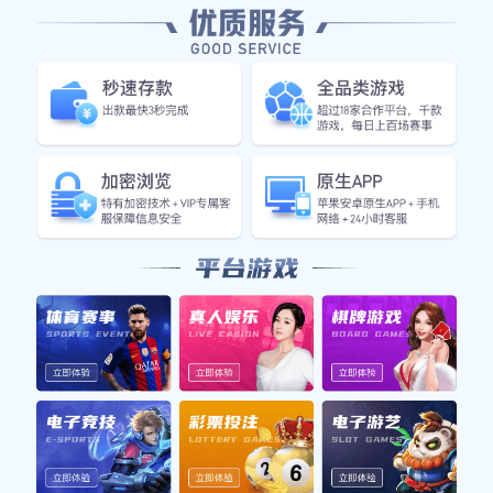
核心功能
为您提供全方位的专业观赛支持
⚡