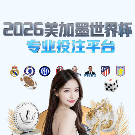
即时比分球探
☰
即时比分球探
快人一步
的专业体育数
据
即时比分球探是专业的体育数据与实时比分分析平
台。我们提供1080p高清直播、秒级实时比分推
送、全维度赛事数据模型及智能预测服务。无论是
五大联赛还是全球小众赛事，都能在这里实现精准
追踪，助您洞察比赛全局。