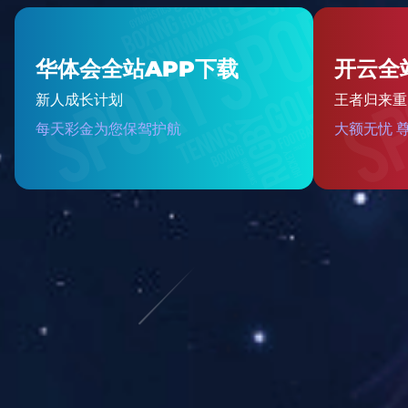
立即免费体验
了解数据服务
⭐ 无需注册，即刻体验部分赛事数据