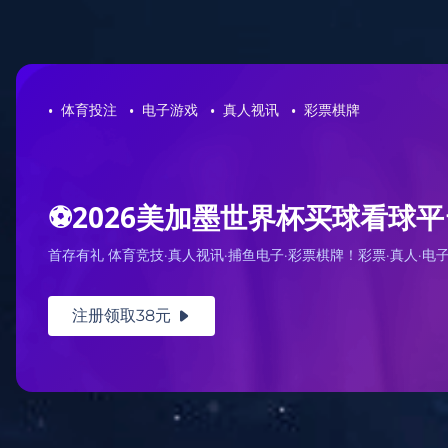
即时比分球探
即时比分球探
快人一步
的专
即时比分球探是专业的体育数据与实时比分分析
清直播、秒级实时比分推送、全维度赛事数
是五大联赛还是全球小众赛事，都能在这里
全局。