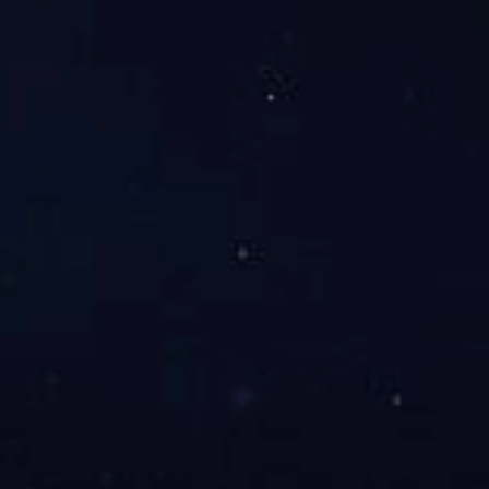
包含球迷版所有功能
智能预测数据参考
无广告纯净体验
专属数据分析报告
立即升级