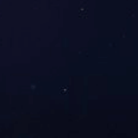
包含基础版所有功能
高清直播观看权限
实时进球/红牌推送
深度数据模型查看
立即订阅