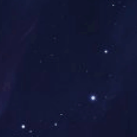
LIVE 2-1
20:00 即将开始