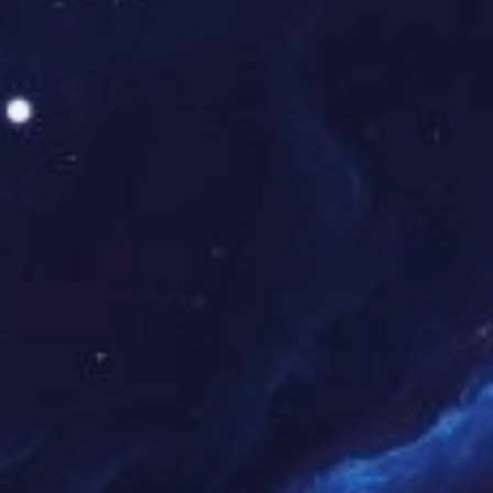
完赛 0-0
明日 03:00
赛程与数据大脑
挖掘每一场比赛背后的逻辑