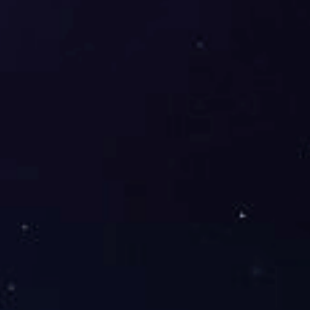
终极版
79
元/月