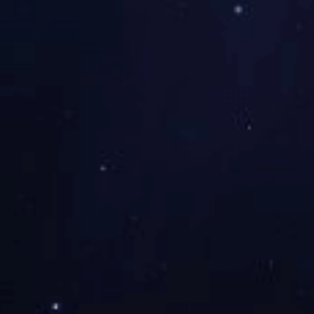
实时比分查询
基础赛程查看
标准数据统计
社区浏览权限
立即开始