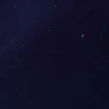
订阅套餐
选择最适合您的观赛服务方案
最受欢迎
球迷版
29
元/月